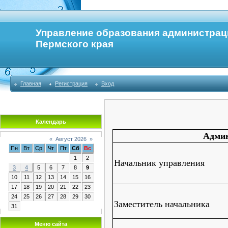
Управление образования администрац
Пермского края
Главная
Регистрация
Вход
Календарь
Админ
«
Август 2026
»
Пн
Вт
Ср
Чт
Пт
Сб
Вс
1
2
Начальник управления
3
4
5
6
7
8
9
10
11
12
13
14
15
16
17
18
19
20
21
22
23
24
25
26
27
28
29
30
Заместитель начальника
31
Меню сайта